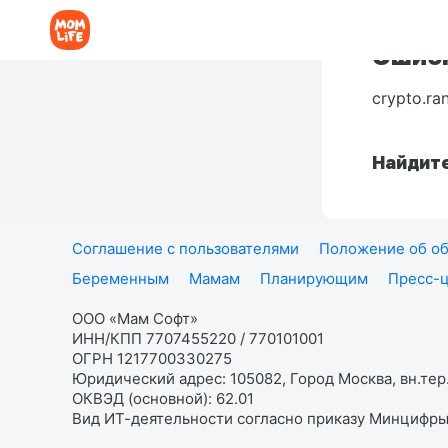
Ошибк
crypto.ra
Найдите
Соглашение с пользователями
Положение об об
Беременным
Мамам
Планирующим
Пресс-
ООО «Мам Софт»
ИНН/КПП 7707455220 / 770101001
ОГРН 1217700330275
Юридический адрес: 105082, Город Москва, вн.тер.
ОКВЭД (основной): 62.01
Вид ИТ-деятельности согласно приказу Минцифры: