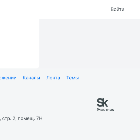
Войти
ложении
Каналы
Лента
Темы
 стр. 2, помещ. 7Н