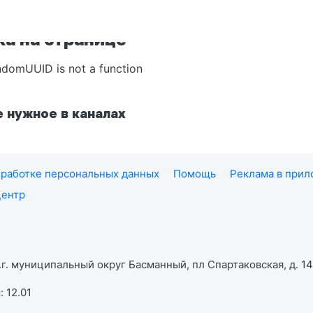
а на странице
ndomUUID is not a function
 нужное в каналах
работке персональных данных
Помощь
Реклама в при
центр
г. муниципальный округ Басманный, пл Спартаковская, д. 14,
 12.01