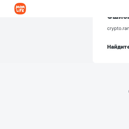
Ошибк
crypto.ra
Найдите