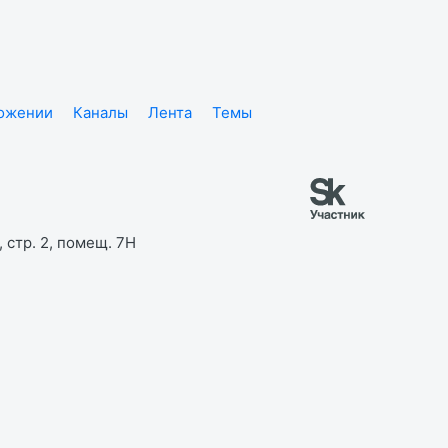
ложении
Каналы
Лента
Темы
 стр. 2, помещ. 7Н