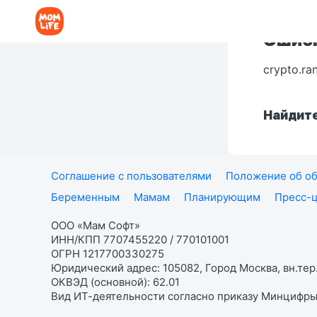
Ошибк
crypto.ra
Найдите
Соглашение с пользователями
Положение об об
Беременным
Мамам
Планирующим
Пресс-
ООО «Мам Софт»
ИНН/КПП 7707455220 / 770101001
ОГРН 1217700330275
Юридический адрес: 105082, Город Москва, вн.тер.
ОКВЭД (основной): 62.01
Вид ИТ-деятельности согласно приказу Минцифры: