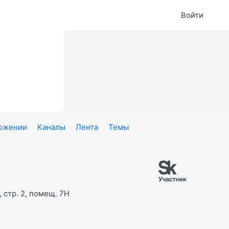
Войти
ложении
Каналы
Лента
Темы
 стр. 2, помещ. 7Н