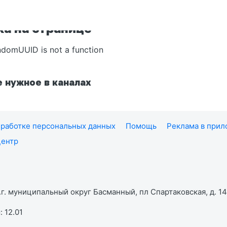
а на странице
ndomUUID is not a function
 нужное в каналах
работке персональных данных
Помощь
Реклама в при
центр
г. муниципальный округ Басманный, пл Спартаковская, д. 14,
 12.01