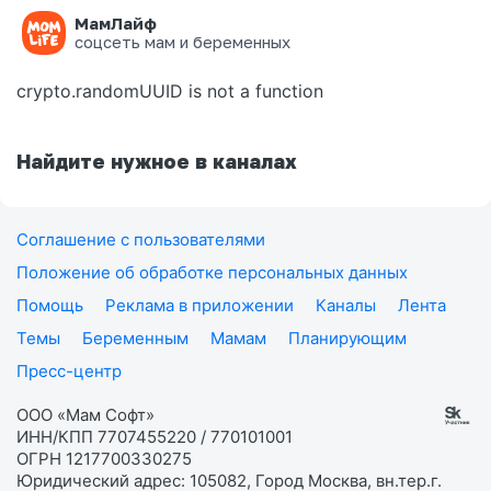
МамЛайф
Ошибка на странице
соцсеть мам и беременных
crypto.randomUUID is not a function
Найдите нужное в каналах
Соглашение с пользователями
Положение об обработке персональных данных
Помощь
Реклама в приложении
Каналы
Лента
Темы
Беременным
Мамам
Планирующим
Пресс-центр
ООО «Мам Софт»
ИНН/КПП 7707455220 / 770101001
ОГРН 1217700330275
Юридический адрес: 105082, Город Москва, вн.тер.г.