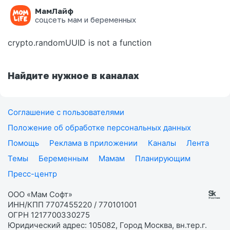
МамЛайф
Ошибка на странице
соцсеть мам и беременных
crypto.randomUUID is not a function
Найдите нужное в каналах
Соглашение с пользователями
Положение об обработке персональных данных
Помощь
Реклама в приложении
Каналы
Лента
Темы
Беременным
Мамам
Планирующим
Пресс-центр
ООО «Мам Софт»
ИНН/КПП 7707455220 / 770101001
ОГРН 1217700330275
Юридический адрес: 105082, Город Москва, вн.тер.г.