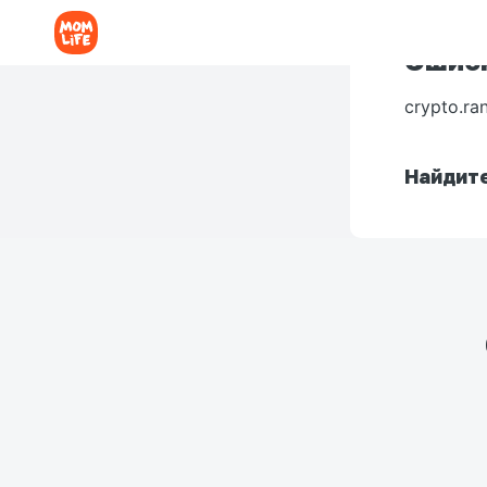
Ошибк
crypto.ra
Найдите