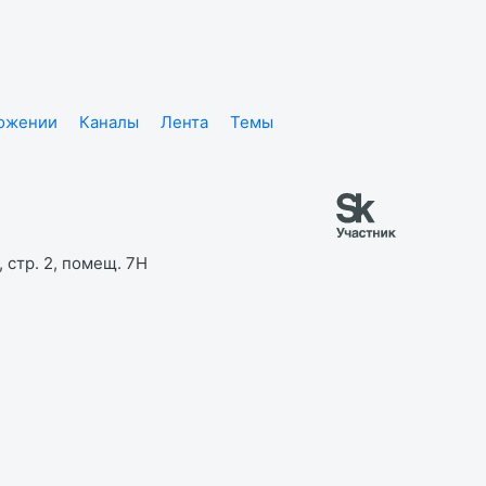
ложении
Каналы
Лента
Темы
 стр. 2, помещ. 7Н