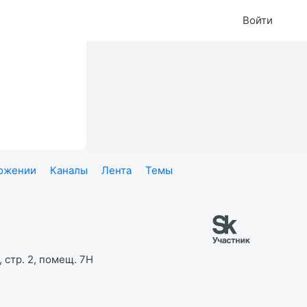
Войти
ложении
Каналы
Лента
Темы
 стр. 2, помещ. 7Н