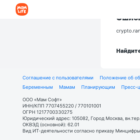
Ошибк
crypto.ra
Найдите
Соглашение с пользователями
Положение об об
Беременным
Мамам
Планирующим
Пресс-
ООО «Мам Софт»
ИНН/КПП 7707455220 / 770101001
ОГРН 1217700330275
Юридический адрес: 105082, Город Москва, вн.тер.
ОКВЭД (основной): 62.01
Вид ИТ-деятельности согласно приказу Минцифры: