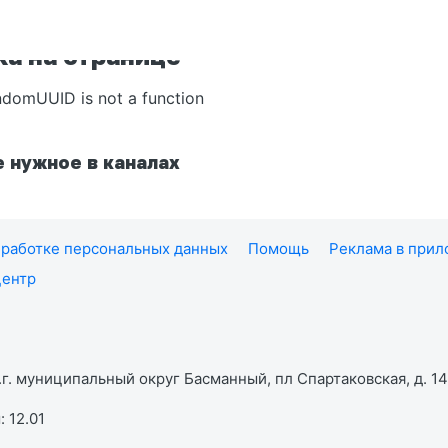
а на странице
ndomUUID is not a function
 нужное в каналах
работке персональных данных
Помощь
Реклама в при
центр
г. муниципальный округ Басманный, пл Спартаковская, д. 14,
 12.01