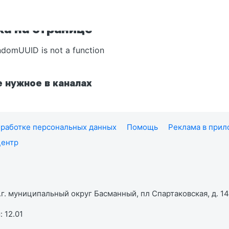
а на странице
ndomUUID is not a function
 нужное в каналах
работке персональных данных
Помощь
Реклама в при
центр
г. муниципальный округ Басманный, пл Спартаковская, д. 14,
 12.01