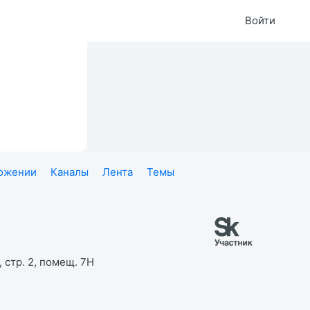
Войти
ложении
Каналы
Лента
Темы
 стр. 2, помещ. 7Н