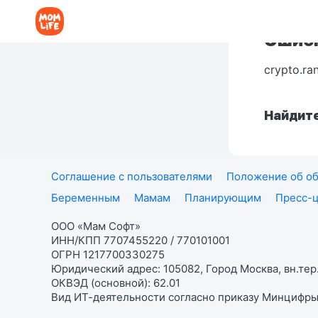
Ошибк
crypto.ra
Найдите
Соглашение с пользователями
Положение об об
Беременным
Мамам
Планирующим
Пресс-
ООО «Мам Софт»
ИНН/КПП 7707455220 / 770101001
ОГРН 1217700330275
Юридический адрес: 105082, Город Москва, вн.тер.
ОКВЭД (основной): 62.01
Вид ИТ-деятельности согласно приказу Минцифры: