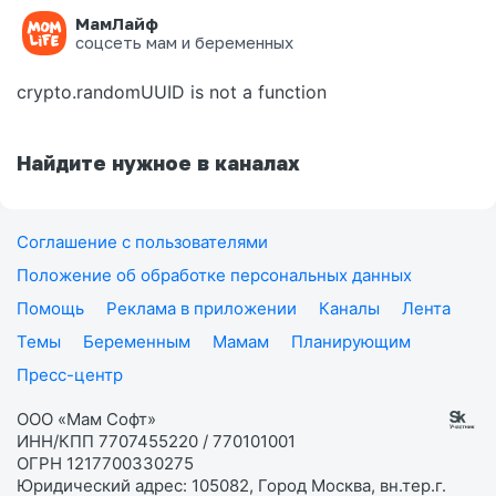
МамЛайф
Ошибка на странице
соцсеть мам и беременных
crypto.randomUUID is not a function
Найдите нужное в каналах
Соглашение с пользователями
Положение об обработке персональных данных
Помощь
Реклама в приложении
Каналы
Лента
Темы
Беременным
Мамам
Планирующим
Пресс-центр
ООО «Мам Софт»
ИНН/КПП 7707455220 / 770101001
ОГРН 1217700330275
Юридический адрес: 105082, Город Москва, вн.тер.г.