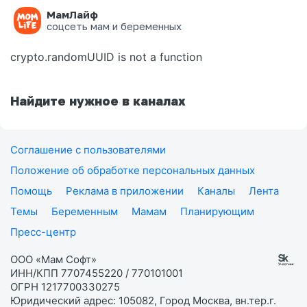
МамЛайф
Ошибка на странице
соцсеть мам и беременных
crypto.randomUUID is not a function
Найдите нужное в каналах
Соглашение с пользователями
Положение об обработке персональных данных
Помощь
Реклама в приложении
Каналы
Лента
Темы
Беременным
Мамам
Планирующим
Пресс-центр
ООО «Мам Софт»
ИНН/КПП 7707455220 / 770101001
ОГРН 1217700330275
Юридический адрес: 105082, Город Москва, вн.тер.г.