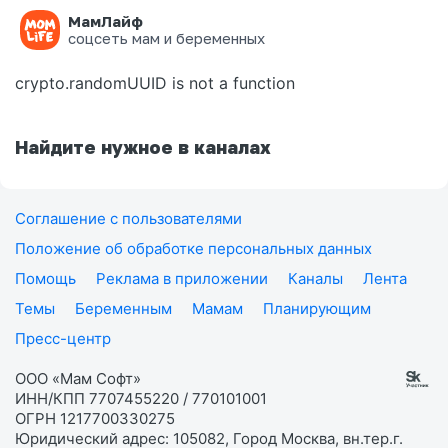
МамЛайф
Ошибка на странице
соцсеть мам и беременных
crypto.randomUUID is not a function
Найдите нужное в каналах
Соглашение с пользователями
Положение об обработке персональных данных
Помощь
Реклама в приложении
Каналы
Лента
Темы
Беременным
Мамам
Планирующим
Пресс-центр
ООО «Мам Софт»
ИНН/КПП 7707455220 / 770101001
ОГРН 1217700330275
Юридический адрес: 105082, Город Москва, вн.тер.г.