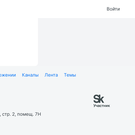
Войти
ложении
Каналы
Лента
Темы
 стр. 2, помещ. 7Н