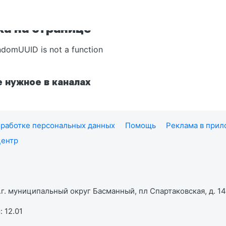
а на странице
ndomUUID is not a function
 нужное в каналах
работке персональных данных
Помощь
Реклама в при
центр
г. муниципальный округ Басманный, пл Спартаковская, д. 14,
 12.01