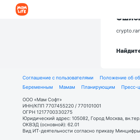
Ошибк
crypto.ra
Найдите
Соглашение с пользователями
Положение об об
Беременным
Мамам
Планирующим
Пресс-
ООО «Мам Софт»
ИНН/КПП 7707455220 / 770101001
ОГРН 1217700330275
Юридический адрес: 105082, Город Москва, вн.тер.
ОКВЭД (основной): 62.01
Вид ИТ-деятельности согласно приказу Минцифры: