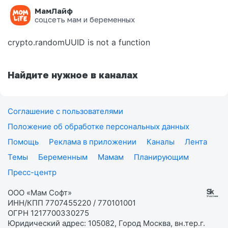
МамЛайф
Ошибка на странице
соцсеть мам и беременных
crypto.randomUUID is not a function
Найдите нужное в каналах
Соглашение с пользователями
Положение об обработке персональных данных
Помощь
Реклама в приложении
Каналы
Лента
Темы
Беременным
Мамам
Планирующим
Пресс-центр
ООО «Мам Софт»
ИНН/КПП 7707455220 / 770101001
ОГРН 1217700330275
Юридический адрес: 105082, Город Москва, вн.тер.г.