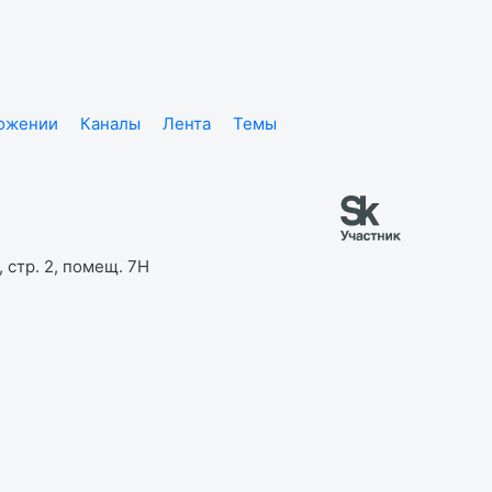
ложении
Каналы
Лента
Темы
 стр. 2, помещ. 7Н