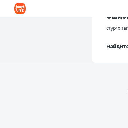
Ошибк
crypto.ra
Найдите