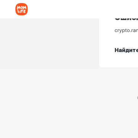
Ошибк
crypto.ra
Найдите