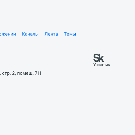
ложении
Каналы
Лента
Темы
 стр. 2, помещ. 7Н