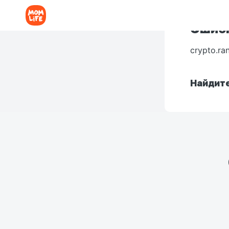
Ошибк
crypto.ra
Найдите