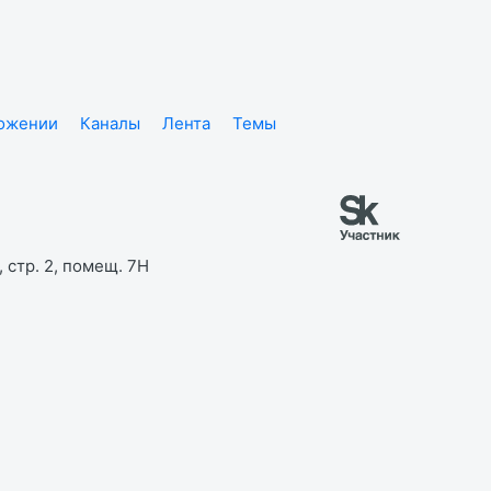
ложении
Каналы
Лента
Темы
 стр. 2, помещ. 7Н