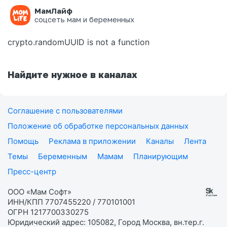
МамЛайф
Ошибка на странице
соцсеть мам и беременных
crypto.randomUUID is not a function
Найдите нужное в каналах
Соглашение с пользователями
Положение об обработке персональных данных
Помощь
Реклама в приложении
Каналы
Лента
Темы
Беременным
Мамам
Планирующим
Пресс-центр
ООО «Мам Софт»
ИНН/КПП 7707455220 / 770101001
ОГРН 1217700330275
Юридический адрес: 105082, Город Москва, вн.тер.г.