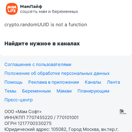
МамЛайф
Ошибка на странице
соцсеть мам и беременных
crypto.randomUUID is not a function
Найдите нужное в каналах
Соглашение с пользователями
Положение об обработке персональных данных
Помощь
Реклама в приложении
Каналы
Лента
Темы
Беременным
Мамам
Планирующим
Пресс-центр
ООО «Мам Софт»
ИНН/КПП 7707455220 / 770101001
ОГРН 1217700330275
Юридический адрес: 105082, Город Москва, вн.тер.г.