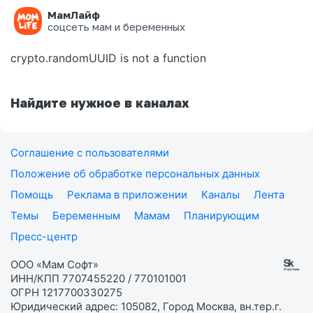
МамЛайф
Ошибка на странице
соцсеть мам и беременных
crypto.randomUUID is not a function
Найдите нужное в каналах
Соглашение с пользователями
Положение об обработке персональных данных
Помощь
Реклама в приложении
Каналы
Лента
Темы
Беременным
Мамам
Планирующим
Пресс-центр
ООО «Мам Софт»
ИНН/КПП 7707455220 / 770101001
ОГРН 1217700330275
Юридический адрес: 105082, Город Москва, вн.тер.г.