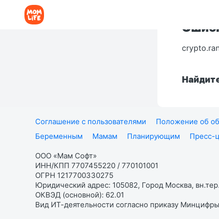
Ошибк
crypto.ra
Найдите
Соглашение с пользователями
Положение об об
Беременным
Мамам
Планирующим
Пресс-
ООО «Мам Софт»
ИНН/КПП 7707455220 / 770101001
ОГРН 1217700330275
Юридический адрес: 105082, Город Москва, вн.тер.
ОКВЭД (основной): 62.01
Вид ИТ-деятельности согласно приказу Минцифры: