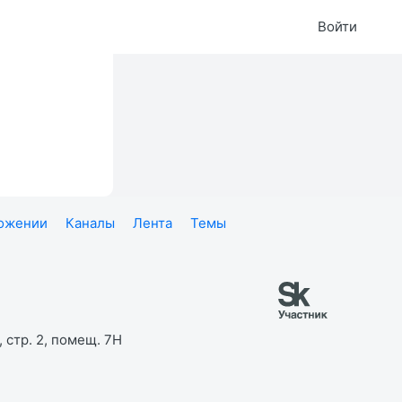
Войти
ложении
Каналы
Лента
Темы
 стр. 2, помещ. 7Н