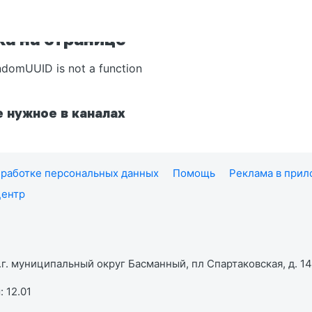
а на странице
ndomUUID is not a function
 нужное в каналах
работке персональных данных
Помощь
Реклама в при
центр
г. муниципальный округ Басманный, пл Спартаковская, д. 14,
 12.01