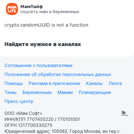
МамЛайф
Ошибка на странице
соцсеть мам и беременных
crypto.randomUUID is not a function
Найдите нужное в каналах
Соглашение с пользователями
Положение об обработке персональных данных
Помощь
Реклама в приложении
Каналы
Лента
Темы
Беременным
Мамам
Планирующим
Пресс-центр
ООО «Мам Софт»
ИНН/КПП 7707455220 / 770101001
ОГРН 1217700330275
Юридический адрес: 105082, Город Москва, вн.тер.г.