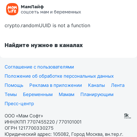
МамЛайф
Ошибка на странице
соцсеть мам и беременных
crypto.randomUUID is not a function
Найдите нужное в каналах
Соглашение с пользователями
Положение об обработке персональных данных
Помощь
Реклама в приложении
Каналы
Лента
Темы
Беременным
Мамам
Планирующим
Пресс-центр
ООО «Мам Софт»
ИНН/КПП 7707455220 / 770101001
ОГРН 1217700330275
Юридический адрес: 105082, Город Москва, вн.тер.г.