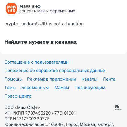
МамЛайф
Ошибка на странице
соцсеть мам и беременных
crypto.randomUUID is not a function
Найдите нужное в каналах
Соглашение с пользователями
Положение об обработке персональных данных
Помощь
Реклама в приложении
Каналы
Лента
Темы
Беременным
Мамам
Планирующим
Пресс-центр
ООО «Мам Софт»
ИНН/КПП 7707455220 / 770101001
ОГРН 1217700330275
Юридический адрес: 105082, Город Москва, вн.тер.г.