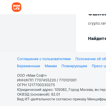
Ошибк
crypto.ra
Найдите
Соглашение с пользователями
Положение об об
Беременным
Мамам
Планирующим
Пресс-
ООО «Мам Софт»
ИНН/КПП 7707455220 / 770101001
ОГРН 1217700330275
Юридический адрес: 105082, Город Москва, вн.тер.
ОКВЭД (основной): 62.01
Вид ИТ-деятельности согласно приказу Минцифры: