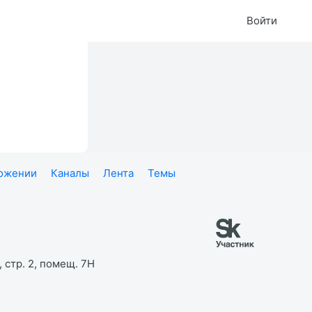
Войти
ложении
Каналы
Лента
Темы
 стр. 2, помещ. 7Н