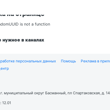
а на странице
ndomUUID is not a function
 нужное в каналах
работке персональных данных
Помощь
Реклама в при
центр
г. муниципальный округ Басманный, пл Спартаковская, д. 14,
 12.01