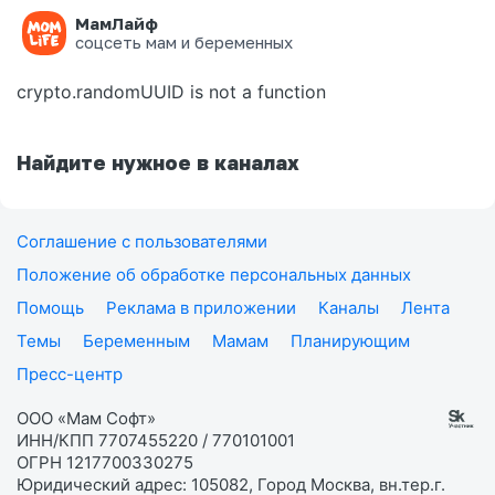
МамЛайф
Ошибка на странице
соцсеть мам и беременных
crypto.randomUUID is not a function
Найдите нужное в каналах
Соглашение с пользователями
Положение об обработке персональных данных
Помощь
Реклама в приложении
Каналы
Лента
Темы
Беременным
Мамам
Планирующим
Пресс-центр
ООО «Мам Софт»
ИНН/КПП 7707455220 / 770101001
ОГРН 1217700330275
Юридический адрес: 105082, Город Москва, вн.тер.г.