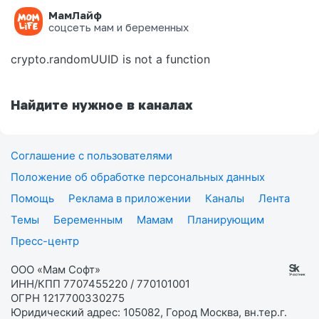
МамЛайф
Ошибка на странице
соцсеть мам и беременных
crypto.randomUUID is not a function
Найдите нужное в каналах
Соглашение с пользователями
Положение об обработке персональных данных
Помощь
Реклама в приложении
Каналы
Лента
Темы
Беременным
Мамам
Планирующим
Пресс-центр
ООО «Мам Софт»
ИНН/КПП 7707455220 / 770101001
ОГРН 1217700330275
Юридический адрес: 105082, Город Москва, вн.тер.г.