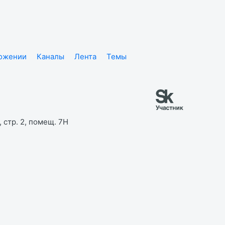
ложении
Каналы
Лента
Темы
 стр. 2, помещ. 7Н