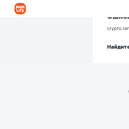
Ошибк
crypto.ra
Найдите