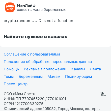
МамЛайф
Ошибка на странице
соцсеть мам и беременных
crypto.randomUUID is not a function
Найдите нужное в каналах
Соглашение с пользователями
Положение об обработке персональных данных
Помощь
Реклама в приложении
Каналы
Лента
Темы
Беременным
Мамам
Планирующим
Пресс-центр
ООО «Мам Софт»
ИНН/КПП 7707455220 / 770101001
ОГРН 1217700330275
Юридический адрес: 105082, Город Москва, вн.тер.г.