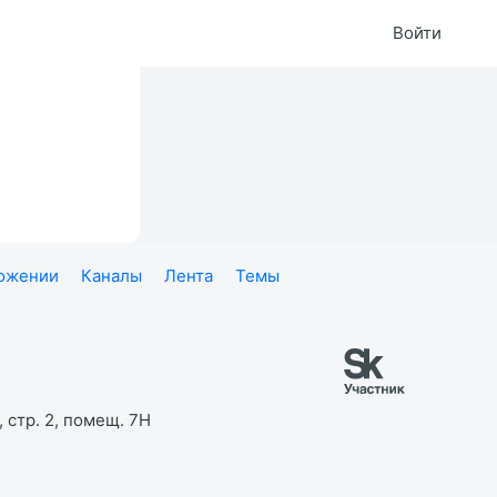
Войти
ложении
Каналы
Лента
Темы
 стр. 2, помещ. 7Н