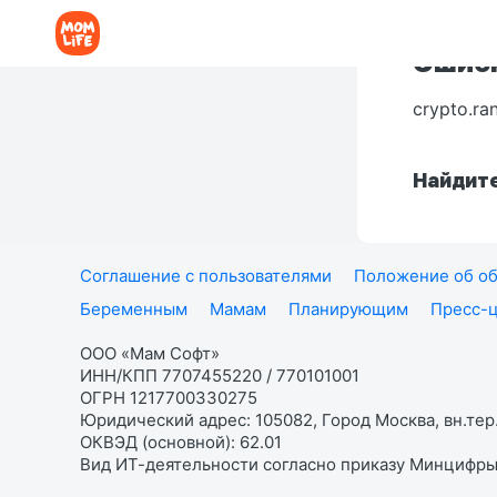
Ошибк
crypto.ra
Найдите
Соглашение с пользователями
Положение об об
Беременным
Мамам
Планирующим
Пресс-
ООО «Мам Софт»
ИНН/КПП 7707455220 / 770101001
ОГРН 1217700330275
Юридический адрес: 105082, Город Москва, вн.тер.
ОКВЭД (основной): 62.01
Вид ИТ-деятельности согласно приказу Минцифры: