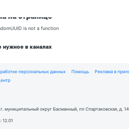
а на странице
ndomUUID is not a function
 нужное в каналах
работке персональных данных
Помощь
Реклама в при
центр
г. муниципальный округ Басманный, пл Спартаковская, д. 14,
 12.01