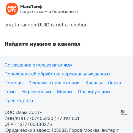
МамЛайф
Ошибка на странице
соцсеть мам и беременных
crypto.randomUUID is not a function
Найдите нужное в каналах
Соглашение с пользователями
Положение об обработке персональных данных
Помощь
Реклама в приложении
Каналы
Лента
Темы
Беременным
Мамам
Планирующим
Пресс-центр
ООО «Мам Софт»
ИНН/КПП 7707455220 / 770101001
ОГРН 1217700330275
Юридический адрес: 105082, Город Москва, вн.тер.г.