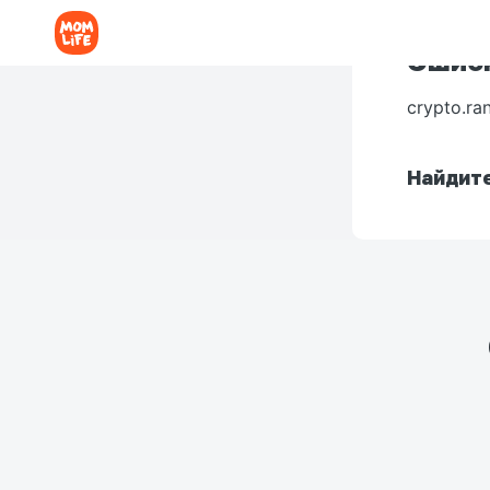
Ошибк
crypto.ra
Найдите