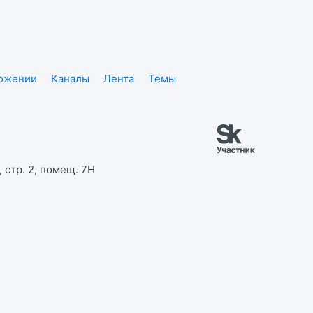
ложении
Каналы
Лента
Темы
 стр. 2, помещ. 7Н