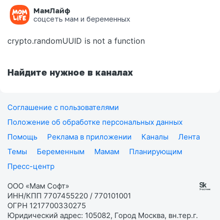
МамЛайф
Ошибка на странице
соцсеть мам и беременных
crypto.randomUUID is not a function
Найдите нужное в каналах
Соглашение с пользователями
Положение об обработке персональных данных
Помощь
Реклама в приложении
Каналы
Лента
Темы
Беременным
Мамам
Планирующим
Пресс-центр
ООО «Мам Софт»
ИНН/КПП 7707455220 / 770101001
ОГРН 1217700330275
Юридический адрес: 105082, Город Москва, вн.тер.г.