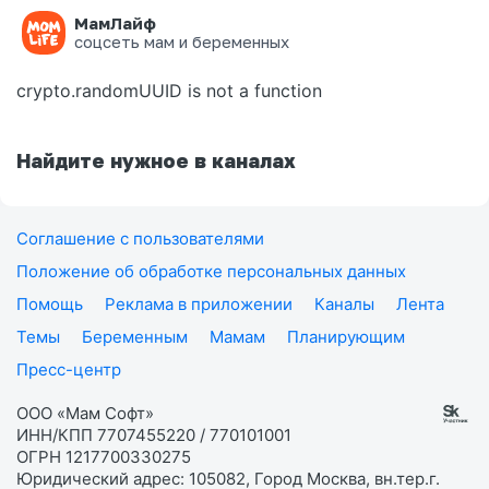
МамЛайф
Ошибка на странице
соцсеть мам и беременных
crypto.randomUUID is not a function
Найдите нужное в каналах
Соглашение с пользователями
Положение об обработке персональных данных
Помощь
Реклама в приложении
Каналы
Лента
Темы
Беременным
Мамам
Планирующим
Пресс-центр
ООО «Мам Софт»
ИНН/КПП 7707455220 / 770101001
ОГРН 1217700330275
Юридический адрес: 105082, Город Москва, вн.тер.г.