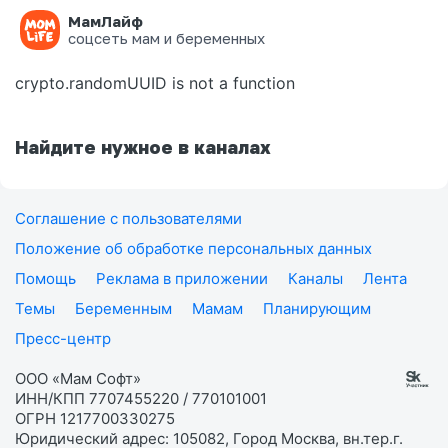
МамЛайф
Ошибка на странице
соцсеть мам и беременных
crypto.randomUUID is not a function
Найдите нужное в каналах
Соглашение с пользователями
Положение об обработке персональных данных
Помощь
Реклама в приложении
Каналы
Лента
Темы
Беременным
Мамам
Планирующим
Пресс-центр
ООО «Мам Софт»
ИНН/КПП 7707455220 / 770101001
ОГРН 1217700330275
Юридический адрес: 105082, Город Москва, вн.тер.г.