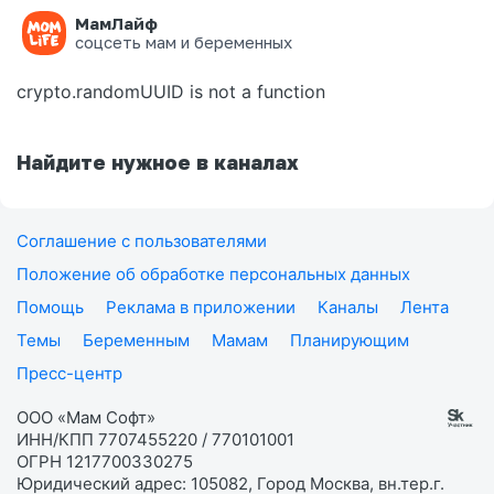
МамЛайф
Ошибка на странице
соцсеть мам и беременных
crypto.randomUUID is not a function
Найдите нужное в каналах
Соглашение с пользователями
Положение об обработке персональных данных
Помощь
Реклама в приложении
Каналы
Лента
Темы
Беременным
Мамам
Планирующим
Пресс-центр
ООО «Мам Софт»
ИНН/КПП 7707455220 / 770101001
ОГРН 1217700330275
Юридический адрес: 105082, Город Москва, вн.тер.г.