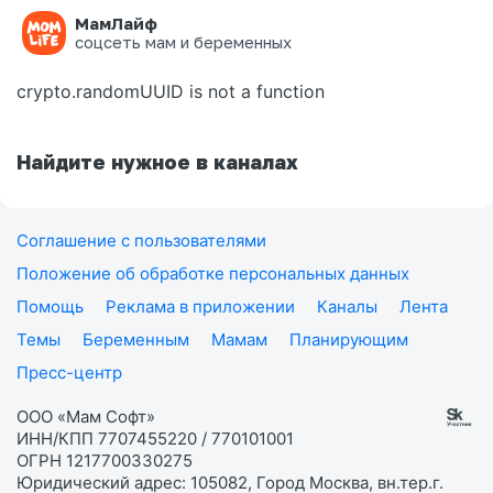
МамЛайф
Ошибка на странице
соцсеть мам и беременных
crypto.randomUUID is not a function
Найдите нужное в каналах
Соглашение с пользователями
Положение об обработке персональных данных
Помощь
Реклама в приложении
Каналы
Лента
Темы
Беременным
Мамам
Планирующим
Пресс-центр
ООО «Мам Софт»
ИНН/КПП 7707455220 / 770101001
ОГРН 1217700330275
Юридический адрес: 105082, Город Москва, вн.тер.г.