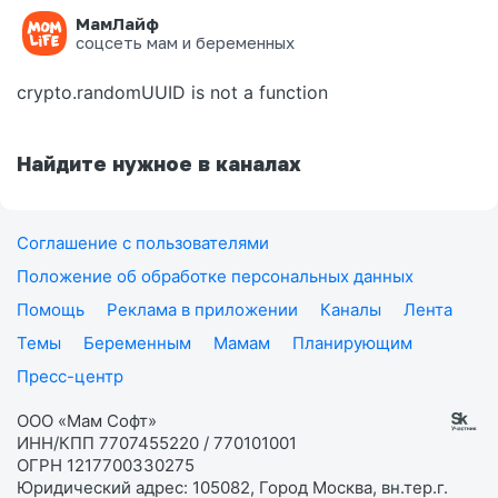
МамЛайф
Ошибка на странице
соцсеть мам и беременных
crypto.randomUUID is not a function
Найдите нужное в каналах
Соглашение с пользователями
Положение об обработке персональных данных
Помощь
Реклама в приложении
Каналы
Лента
Темы
Беременным
Мамам
Планирующим
Пресс-центр
ООО «Мам Софт»
ИНН/КПП 7707455220 / 770101001
ОГРН 1217700330275
Юридический адрес: 105082, Город Москва, вн.тер.г.