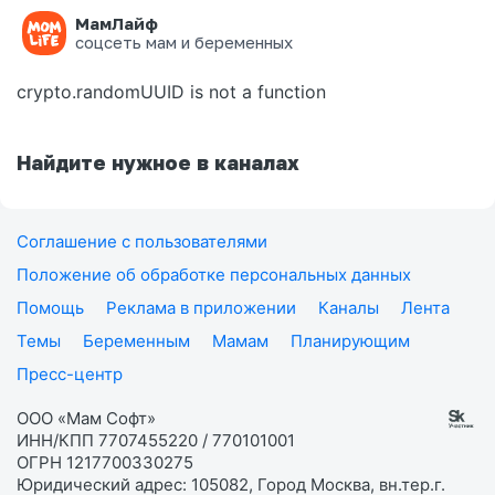
МамЛайф
Ошибка на странице
соцсеть мам и беременных
crypto.randomUUID is not a function
Найдите нужное в каналах
Соглашение с пользователями
Положение об обработке персональных данных
Помощь
Реклама в приложении
Каналы
Лента
Темы
Беременным
Мамам
Планирующим
Пресс-центр
ООО «Мам Софт»
ИНН/КПП 7707455220 / 770101001
ОГРН 1217700330275
Юридический адрес: 105082, Город Москва, вн.тер.г.