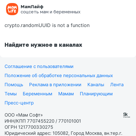
МамЛайф
Ошибка на странице
соцсеть мам и беременных
crypto.randomUUID is not a function
Найдите нужное в каналах
Соглашение с пользователями
Положение об обработке персональных данных
Помощь
Реклама в приложении
Каналы
Лента
Темы
Беременным
Мамам
Планирующим
Пресс-центр
ООО «Мам Софт»
ИНН/КПП 7707455220 / 770101001
ОГРН 1217700330275
Юридический адрес: 105082, Город Москва, вн.тер.г.