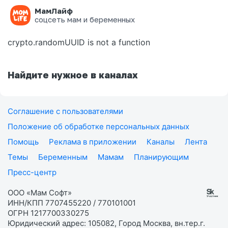
МамЛайф
Ошибка на странице
соцсеть мам и беременных
crypto.randomUUID is not a function
Найдите нужное в каналах
Соглашение с пользователями
Положение об обработке персональных данных
Помощь
Реклама в приложении
Каналы
Лента
Темы
Беременным
Мамам
Планирующим
Пресс-центр
ООО «Мам Софт»
ИНН/КПП 7707455220 / 770101001
ОГРН 1217700330275
Юридический адрес: 105082, Город Москва, вн.тер.г.