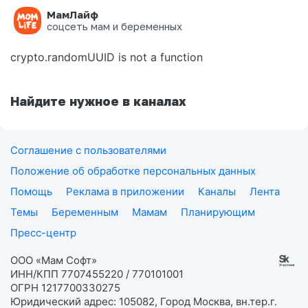
МамЛайф
Ошибка на странице
соцсеть мам и беременных
crypto.randomUUID is not a function
Найдите нужное в каналах
Соглашение с пользователями
Положение об обработке персональных данных
Помощь
Реклама в приложении
Каналы
Лента
Темы
Беременным
Мамам
Планирующим
Пресс-центр
ООО «Мам Софт»
ИНН/КПП 7707455220 / 770101001
ОГРН 1217700330275
Юридический адрес: 105082, Город Москва, вн.тер.г.