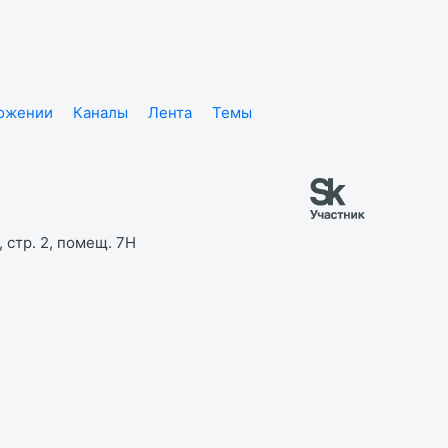
ложении
Каналы
Лента
Темы
 стр. 2, помещ. 7Н