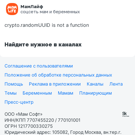
МамЛайф
Ошибка на странице
соцсеть мам и беременных
crypto.randomUUID is not a function
Найдите нужное в каналах
Соглашение с пользователями
Положение об обработке персональных данных
Помощь
Реклама в приложении
Каналы
Лента
Темы
Беременным
Мамам
Планирующим
Пресс-центр
ООО «Мам Софт»
ИНН/КПП 7707455220 / 770101001
ОГРН 1217700330275
Юридический адрес: 105082, Город Москва, вн.тер.г.