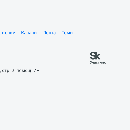
ложении
Каналы
Лента
Темы
 стр. 2, помещ. 7Н