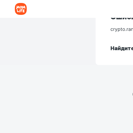
Ошибк
crypto.ra
Найдите