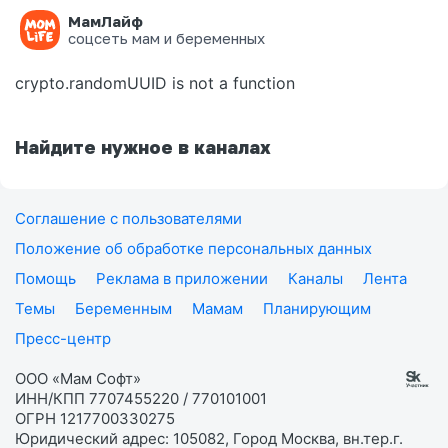
МамЛайф
Ошибка на странице
соцсеть мам и беременных
crypto.randomUUID is not a function
Найдите нужное в каналах
Соглашение с пользователями
Положение об обработке персональных данных
Помощь
Реклама в приложении
Каналы
Лента
Темы
Беременным
Мамам
Планирующим
Пресс-центр
ООО «Мам Софт»
ИНН/КПП 7707455220 / 770101001
ОГРН 1217700330275
Юридический адрес: 105082, Город Москва, вн.тер.г.