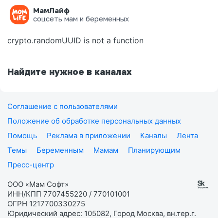
МамЛайф
Ошибка на странице
соцсеть мам и беременных
crypto.randomUUID is not a function
Найдите нужное в каналах
Соглашение с пользователями
Положение об обработке персональных данных
Помощь
Реклама в приложении
Каналы
Лента
Темы
Беременным
Мамам
Планирующим
Пресс-центр
ООО «Мам Софт»
ИНН/КПП 7707455220 / 770101001
ОГРН 1217700330275
Юридический адрес: 105082, Город Москва, вн.тер.г.