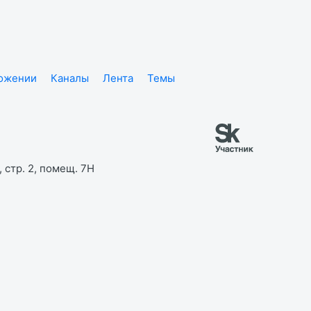
ложении
Каналы
Лента
Темы
 стр. 2, помещ. 7Н