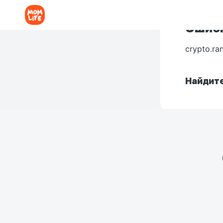
Ошибк
crypto.ra
Найдите