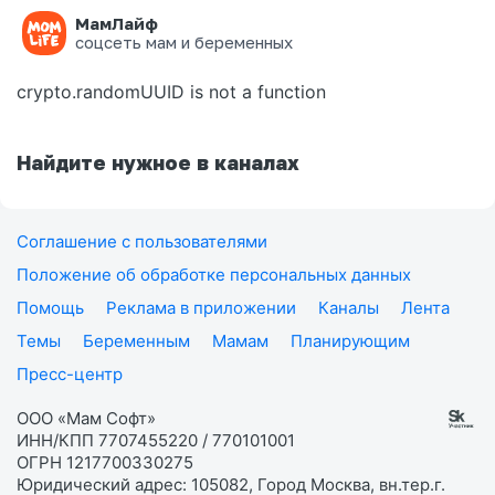
МамЛайф
Ошибка на странице
соцсеть мам и беременных
crypto.randomUUID is not a function
Найдите нужное в каналах
Соглашение с пользователями
Положение об обработке персональных данных
Помощь
Реклама в приложении
Каналы
Лента
Темы
Беременным
Мамам
Планирующим
Пресс-центр
ООО «Мам Софт»
ИНН/КПП 7707455220 / 770101001
ОГРН 1217700330275
Юридический адрес: 105082, Город Москва, вн.тер.г.