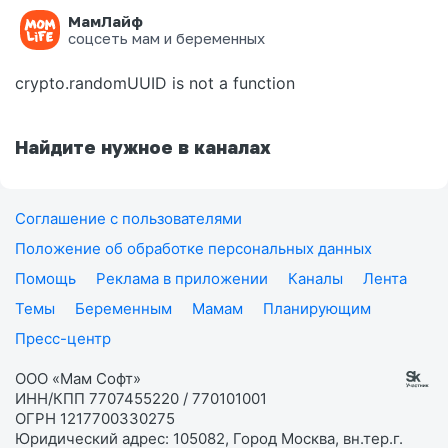
МамЛайф
Ошибка на странице
соцсеть мам и беременных
crypto.randomUUID is not a function
Найдите нужное в каналах
Соглашение с пользователями
Положение об обработке персональных данных
Помощь
Реклама в приложении
Каналы
Лента
Темы
Беременным
Мамам
Планирующим
Пресс-центр
ООО «Мам Софт»
ИНН/КПП 7707455220 / 770101001
ОГРН 1217700330275
Юридический адрес: 105082, Город Москва, вн.тер.г.