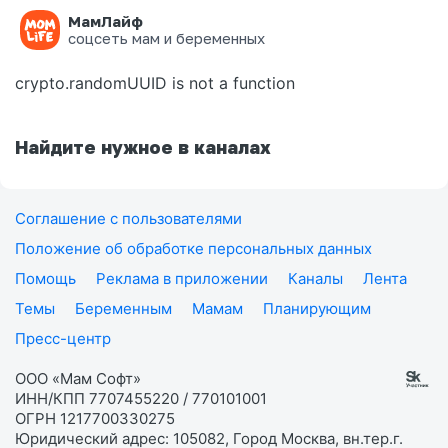
МамЛайф
Ошибка на странице
соцсеть мам и беременных
crypto.randomUUID is not a function
Найдите нужное в каналах
Соглашение с пользователями
Положение об обработке персональных данных
Помощь
Реклама в приложении
Каналы
Лента
Темы
Беременным
Мамам
Планирующим
Пресс-центр
ООО «Мам Софт»
ИНН/КПП 7707455220 / 770101001
ОГРН 1217700330275
Юридический адрес: 105082, Город Москва, вн.тер.г.